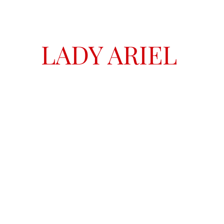
LADY ARIEL
come
Home
Biography
Gallery
Contact
Links & Friends