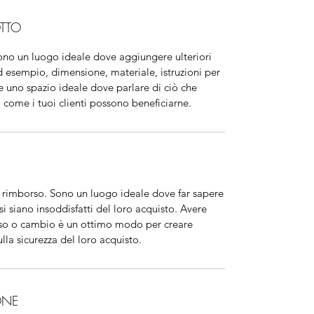
TTO
ono un luogo ideale dove aggiungere ulteriori
d esempio, dimensione, materiale, istruzioni per
he uno spazio ideale dove parlare di ciò che
i come i tuoi clienti possono beneficiarne.
e rimborso. Sono un luogo ideale dove far sapere
ssi siano insoddisfatti del loro acquisto. Avere
orso o cambio è un ottimo modo per creare
sulla sicurezza del loro acquisto.
ONE