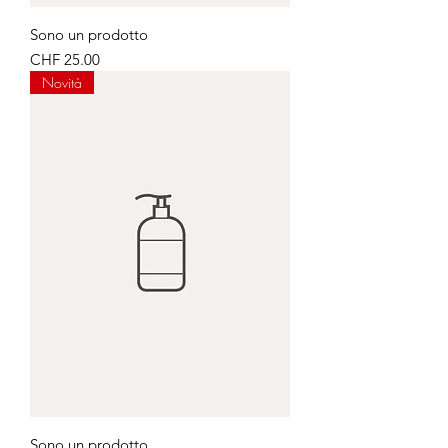
Sono un prodotto
Price
CHF 25.00
Novità
Sono un prodotto