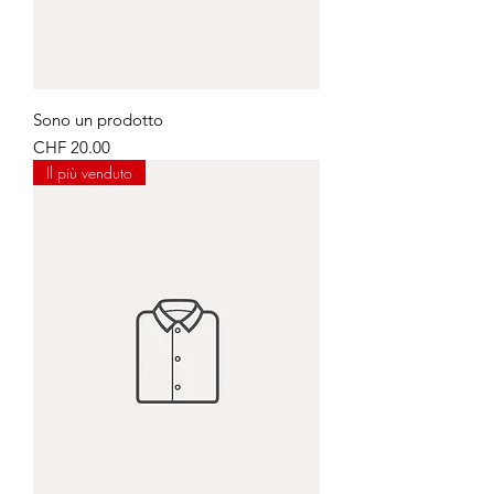
Sono un prodotto
Price
CHF 20.00
Il più venduto